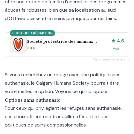
offre une option de famille d'accueil et des programmes
éducatifs robustes, bien que sa localisation au sud
d'Ottawa puisse être moins pratique pour certains.
CHOIX DE LA RÉDACTION
★ 4.6
Société protectrice des animaux
d'Ottawa
★
4.6
Voir
→
Vous resterez sur ce site
Si vous recherchez un refuge avec une politique sans
euthanasie, le Calgary Humane Society pourrait être
votre meilleure option. Voyons ce qu'il propose.
Options sans euthanasie
Pour ceux qui privilégient les refuges sans euthanasie,
ces choix offrent une tranquillité d'esprit et des
politiques de soins compassionnelles.